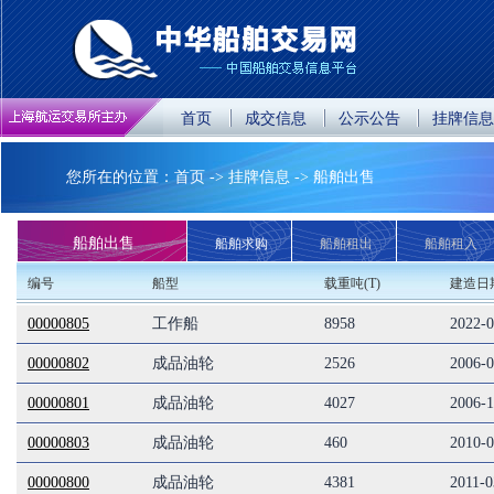
首页
成交信息
公示公告
挂牌信
您所在的位置：首页 -> 挂牌信息 -> 船舶出售
船舶出售
船舶求购
船舶租出
船舶租入
编号
船型
载重吨(T)
建造日
00000805
工作船
8958
2022-
00000802
成品油轮
2526
2006-
00000801
成品油轮
4027
2006-1
00000803
成品油轮
460
2010-
00000800
成品油轮
4381
2011-0